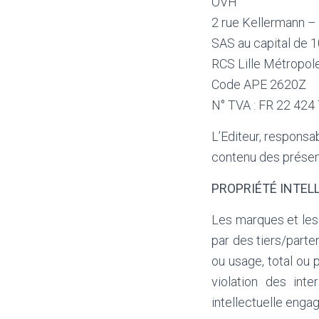
OVH
2 rue Kellermann –
SAS au capital de 
RCS Lille Métropo
Code APE 2620Z
N° TVA : FR 22 424
L’Editeur, responsa
contenu des présen
PROPRIÉTÉ INTEL
Les marques et les 
par des tiers/parte
ou usage, total ou p
violation des int
intellectuelle engag