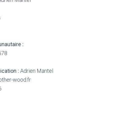
s
nautaire :
578
ication :
Adrien Mantel
ther-wood.fr
6