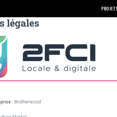
PROJET
 légales
rise :
Brotherwood
drien Mantel