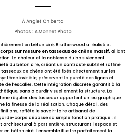
À Anglet Chiberta
Photos : A.Monnet Photo
ntièrement en béton ciré, Brotherwood a réalisé et
corps sur mesure en tasseaux de chêne massif
, alliant
tion. La chaleur et la noblesse du bois viennent
été du béton ciré, créant un contraste subtil et raffiné
 tasseaux de chêne ont été fixés directement sur les
stème invisible, préservant la pureté des lignes et
e de l’escalier. Cette intégration discrète garantit à la
thétique, sans alourdir visuellement la structure. La
rythme régulier des tasseaux apportent un jeu graphique
ne la finesse de la réalisation. Chaque détail, des
nitions, reflète le savoir-faire artisanal de
arde-corps dépasse sa simple fonction pratique : il
 architectural à part entière, structurant l’espace et
ier en béton ciré. L’ensemble illustre parfaitement la