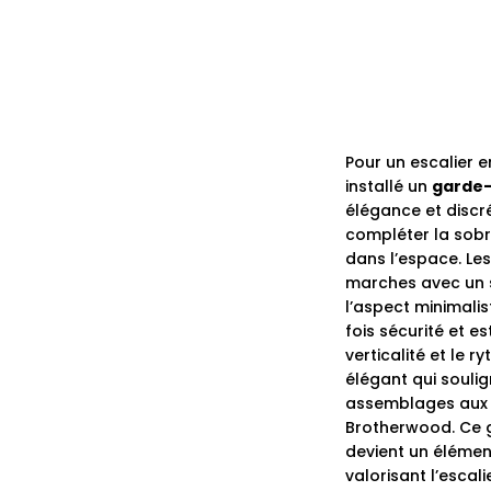
Pour un escalier e
installé un
garde-
élégance et discré
compléter la sobri
dans l’espace. Les
marches avec un sy
l’aspect minimalist
fois sécurité et es
verticalité et le 
élégant qui soulig
assemblages aux fi
Brotherwood. Ce g
devient un élément
valorisant l’escal