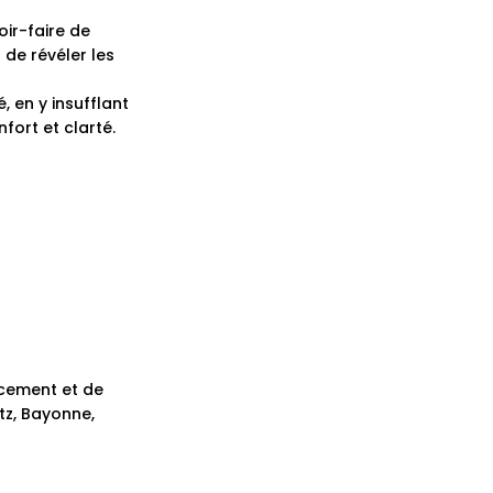
voir-faire de
 de révéler les
 en y insufflant
fort et clarté.
ncement et de
itz, Bayonne,