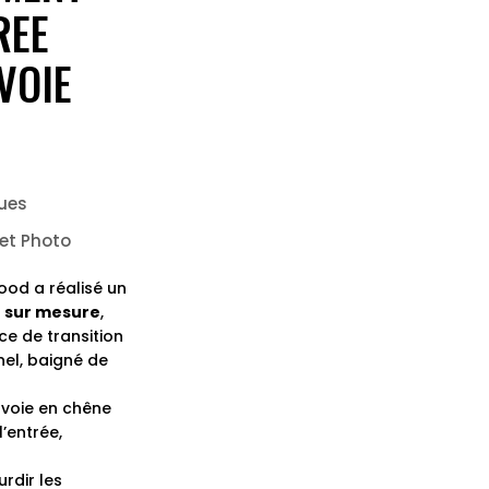
REE
VOIE
ues
et Photo
ood a réalisé un
 sur mesure
,
 de transition
nel, baigné de
-voie en chêne
l’entrée,
rdir les