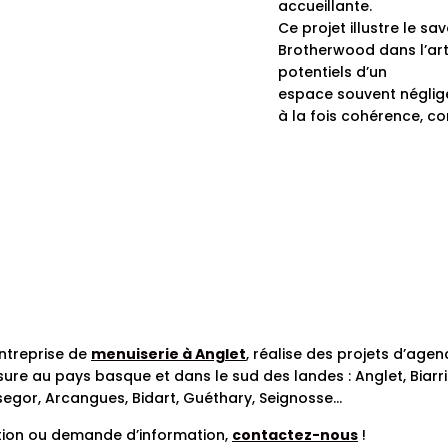
accueillante.
Ce projet illustre le sa
Brotherwood dans l’art
potentiels d’un
espace souvent négligé,
à la fois cohérence, con
entreprise de
menuiserie à Anglet
, réalise des projets d’age
sure au pays basque et dans le sud des landes :
Anglet, Biarr
segor,
Arcangues, Bidart, Guéthary, Seignosse…
tion ou demande d’information,
contactez-nous
!