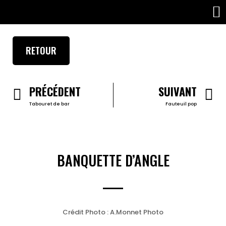
PROJETS PROFESSIONNELS
RETOUR
PRÉCÉDENT
SUIVANT
Tabouret de bar
Fauteuil pop
BANQUETTE D’ANGLE
Crédit Photo : A.Monnet Photo