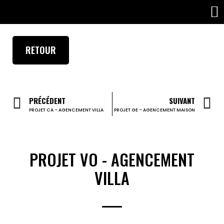
PROJETS PROFESSIONNELS
RETOUR
PRÉCÉDENT
SUIVANT
PROJET CA – AGENCEMENT VILLA
PROJET GE – AGENCEMENT MAISON
PROJET VO - AGENCEMENT
VILLA